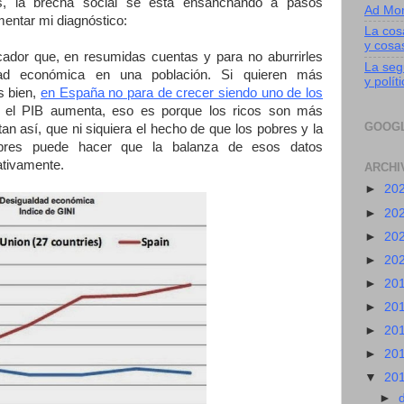
s, la brecha social se está ensanchando a pasos
Ad Mo
entar mi diagnóstico:
La cos
y cosa
icador que, en resumidas cuentas y para no aburrirles
La segu
dad económica en una población. Si quieren más
y polít
s bien,
en España no para de crecer siendo uno de los
i el PIB aumenta, eso es porque los ricos son más
GOOG
n así, que ni siquiera el hecho de que los pobres y la
res puede hacer que la balanza de esos datos
ativamente.
ARCHI
►
20
►
20
►
20
►
20
►
20
►
20
►
20
►
20
▼
20
►