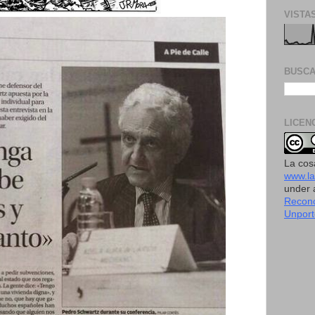
VISTA
BUSCA
LICEN
La cos
www.l
under
Recono
Unport