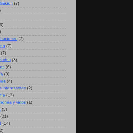
finicion
(7)
)
3)
)
caciones
(7)
mo
(7)
(7)
idades
(8)
hos
(6)
ía
(3)
mía
(4)
s interesantes
(2)
fía
(17)
nomía y vinos
(1)
a
(3)
(31)
t
(14)
2)