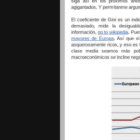
siga así en los próximos año
agigantados. Y permítanme argum
El coeficiente de Gini es un ind
demasiado, mide la desigual
información,
go to wikipedia
. Pue
mayores de Europa
. Así que s
asquerosamente ricos, y eso es ta
clase media seamos más pob
macroeconómicos se incline neg