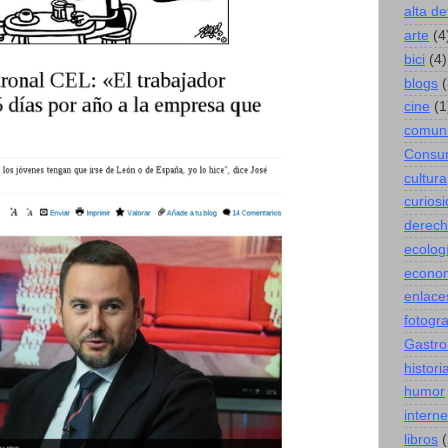
alta de
arte
(4
bici
(4)
blogs
(
cine
(1
comuni
Consu
cultura
curios
derec
ecolog
econo
enlace
fotogra
Gastro
histori
humor
interne
libros
(