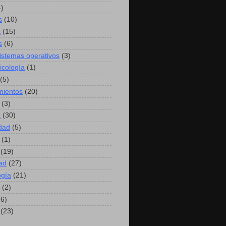
4)
s
(10)
a
(15)
s
(6)
sistemas operativos
(3)
icología
(1)
(5)
mientos
(20)
(3)
a
(30)
idad
(5)
(1)
(19)
ad
(27)
ogía
(21)
(2)
(6)
(23)