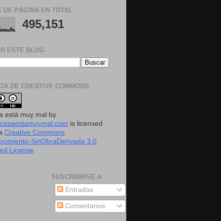
S DE PÁGINA EN TOTAL
495,151
R ESTE BLOG
CIA DE CREATIVE COMMONS
a está muy mal
by
acosaestamuymal.com
is licensed
 a
Creative Commons
cimiento-SinObraDerivada 3.0
ed License
.
SUSCRIBIRSE A
Entradas
Comentarios