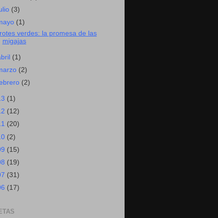
ulio
(3)
mayo
(1)
rotes verdes: la promesa de las
migajas
abril
(1)
marzo
(2)
febrero
(2)
13
(1)
12
(12)
11
(20)
10
(2)
09
(15)
08
(19)
07
(31)
06
(17)
ETAS