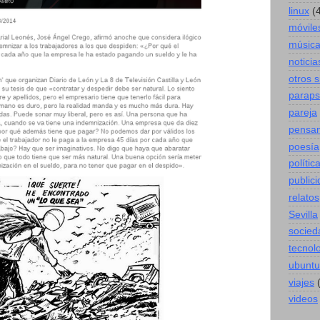
linux
(
móvile
músic
noticia
otros 
paraps
pareja
pensa
poesía
polític
public
relatos
Sevilla
socied
tecnol
ubuntu
viajes
videos