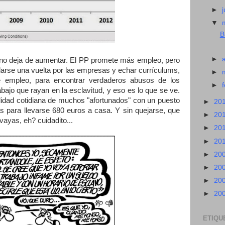
►
j
▼
B
►
 no deja de aumentar. El PP promete más empleo, pero
 darse una vuelta por las empresas y echar currículums,
►
e empleo, para encontrar verdaderos abusos de los
►
ajo que rayan en la esclavitud, y eso es lo que se ve.
lidad cotidiana de muchos "afortunados" con un puesto
►
20
s para llevarse 680 euros a casa. Y sin quejarse, que
►
20
vayas, eh? cuidadito...
►
20
►
20
►
20
►
20
►
20
►
20
ETIQU