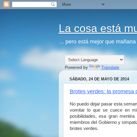
La cosa está m
... pero está mejor que mañana
Powered by
Translate
SÁBADO, 24 DE MAYO DE 2014
Brotes verdes: la promesa 
No puedo dejar pasar esta seman
vomitar lo que se cuece en m
posibilidades, esa gran mentir
miembros del Gobierno y simpatiza
brotes verdes.