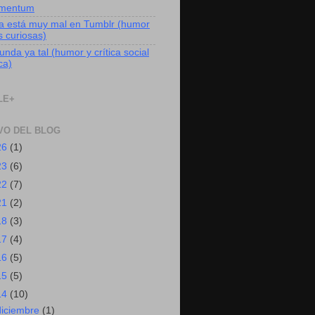
mentum
a está muy mal en Tumblr (humor
s curiosas)
nda ya tal (humor y crítica social
ica)
LE+
VO DEL BLOG
26
(1)
23
(6)
22
(7)
21
(2)
18
(3)
17
(4)
16
(5)
15
(5)
14
(10)
diciembre
(1)