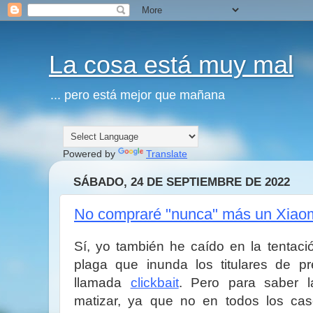
La cosa está muy mal
... pero está mejor que mañana
Powered by
Translate
SÁBADO, 24 DE SEPTIEMBRE DE 2022
No compraré "nunca" más un Xiaomi
Sí, yo también he caído en la tentac
plaga que inunda los titulares de p
llamada
clickbait
. Pero para saber 
matizar, ya que no en todos los ca