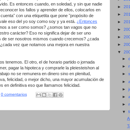
vido. Es entonces cuando, en soledad, y sin que nadie
►
20
econocer los fallos y aprender de ellos, colocarlos en
►
20
 cuenta" con una etiquetita que pone "propósito de
vale eso del yo soy como soy y ya está.
¿Entonces
►
20
rnos a ser como somos? ¿somos tan vagos que no
►
20
estro carácter? Eso no significa dejar de ser uno
►
20
s de ser nosotros mismos cuando crecemos? ¿cada
 ¿cada vez que notamos una mejora en nuestra
►
20
▼
20
►
os tenemos. El otro, el de horario partido o jornada
►
er, pagar la hipoteca y comprarle la pleiesteishon al
rabajo no se remunera en dinero sino en plenitud,
►
itiva, felicidad, o mejor dicho, una mayor acumulación de
►
s en definitiva eso que llamamos felicidad.
►
0 comentarios
►
►
▼
A
T