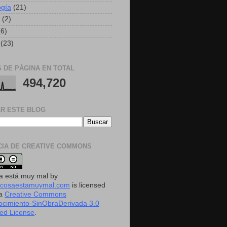
ogía
(21)
(2)
(6)
(23)
S DE PÁGINA EN TOTAL
494,720
R ESTE BLOG
CIA DE CREATIVE COMMONS
a está muy mal
by
acosaestamuymal.com
is licensed
 a
Creative Commons
cimiento-SinObraDerivada 3.0
ed License
.