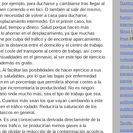
Gastro
s, por ejemplo, para ducharse y cambiarse tras llegar al
bien corriendo o en bici. O también al salir del mismo,
histori
 sin necesidad de volver a casa para ducharse,
humor
splazamiento intermedio. En el primer caso, los
interne
alud, tiempo y dinero. Salud porque hacen más
libros
(
e lo ahorran en el desplazamiento, ya que muchas
linux
(
 por culpa del tráfico y de encontrar aparcamiento,
n la distancia entre el domicilio y el centro de trabajo.
móvile
el coste del transporte al centro de trabajo, así como
músic
ualidades en el gimnasio, al ser este tipo de ejercicio
noticia
además es gratis.
otros 
.
Al facilitar las posibilidades de hacer ejercicio a sus
paraps
 saludables, por lo que las bajas por enfermedad
pareja
 en un porcentaje que permitiría ahorrar costes a la
ue incrementaría la productividad. No es ningún
pensa
ano rinde mucho más, sea el tipo de trabajo que sea.
poesía
.
Cuantos más sean los que vayan cambiando a este
polític
n el tráfico rodado. Reduciría la saturación de los
public
atascos en general.
relatos
e.
Es una consecuencia derivada directamente de la
Sevilla
enos tráfico, se producirían menos gases a la
socied
e olvidar la reducción de la contaminación acústica.