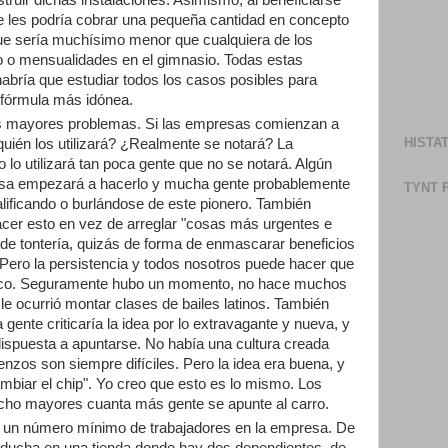
ruir dichas instalaciones. Asimismo, al beneficiarse
se les podría cobrar una pequeña cantidad en concepto
que sería muchísimo menor que cualquiera de los
o o mensualidades en el gimnasio. Todas estas
habría que estudiar todos los casos posibles para
 fórmula más idónea.
os mayores problemas. Si las empresas comienzan a
HISTA
¿quién los utilizará? ¿Realmente se notará? La
o lo utilizará tan poca gente que no se notará. Algún
esa empezará a hacerlo y mucha gente probablemente
TYNT 
calificando o burlándose de este pionero. También
acer esto en vez de arreglar "cosas más urgentes e
n de tontería, quizás de forma de enmascarar beneficios
 Pero la persistencia y todos nosotros puede hacer que
oco. Seguramente hubo un momento, no hace muchos
 le ocurrió montar clases de bailes latinos. También
nte criticaría la idea por lo extravagante y nueva, y
dispuesta a apuntarse. No había una cultura creada
nzos son siempre difíciles. Pero la idea era buena, y
ambiar el chip". Yo creo que esto es lo mismo. Los
mucho mayores cuanta más gente se apunte al carro.
un número mínimo de trabajadores en la empresa. De
ducha en una tienda donde hay dos dependientes, de