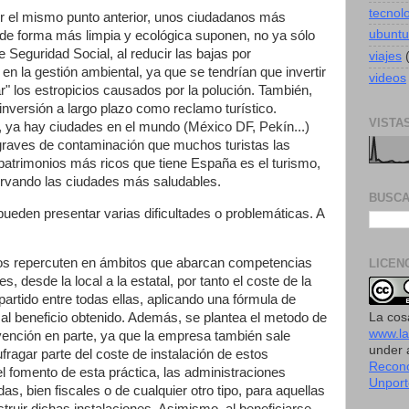
tecnol
 el mismo punto anterior, unos ciudadanos más
ubuntu
e forma más limpia y ecológica suponen, no ya sólo
 Seguridad Social, al reducir las bajas por
viajes
en la gestión ambiental, ya que se tendrían que invertir
videos
" los estropicios causados por la polución. También,
 inversión a largo plazo como reclamo turístico.
VISTA
 ya hay ciudades en el mundo (México DF, Pekín...)
raves de contaminación que muchos turistas las
patrimonios más ricos que tiene España es el turismo,
rvando las ciudades más saludables.
BUSCA
pueden presentar varias dificultades o problemáticas. A
os repercuten en ámbitos que abarcan competencias
LICEN
, desde la local a la estatal, por tanto el coste de la
rtido entre todas ellas, aplicando una fórmula de
La cos
l al beneficio obtenido. Además, se plantea el metodo de
www.l
ención en parte, ya que la empresa también sale
under
fragar parte del coste de instalación de estos
Recono
l fomento de esta práctica, las administraciones
Unport
s, bien fiscales o de cualquier otro tipo, para aquellas