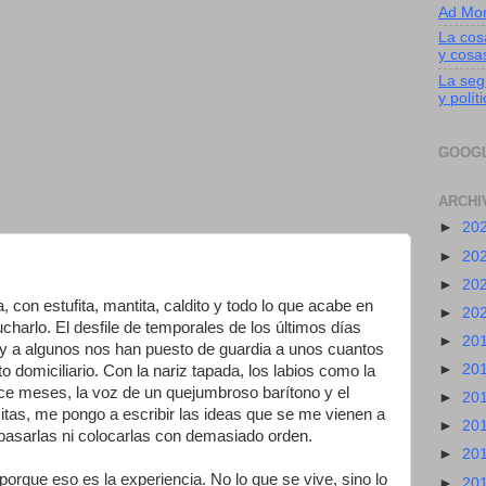
Ad Mo
La cos
y cosa
La segu
y polít
GOOG
ARCHI
►
20
►
20
►
20
con estufita, mantita, caldito y todo lo que acabe en
►
20
ucharlo. El desfile de temporales de los últimos días
►
20
, y a algunos nos han puesto de guardia a unos cuantos
►
20
o domiciliario. Con la nariz tapada, los labios como la
ace meses, la voz de un quejumbroso barítono y el
►
20
tas, me pongo a escribir las ideas que se me vienen a
►
20
epasarlas ni colocarlas con demasiado orden.
►
20
porque eso es la experiencia. No lo que se vive, sino lo
►
20