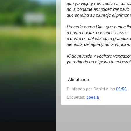
que ya viejo y ruin vuelve a ser cl
no la cobarde estupidez del pavo
que amaina su plumaje al primer r
Procede como Dios que nunca llo
o como Lucifer que nunca reza;
o como el robledal cuya grandeza
necesita del agua y no la implora.
¡Que muerda y vocifere vengado
ya rodando en el polvo tu cabeza!
-Almafuerte-
Publicado por
Daniel
a las
09:56
Etiquetas:
poesía