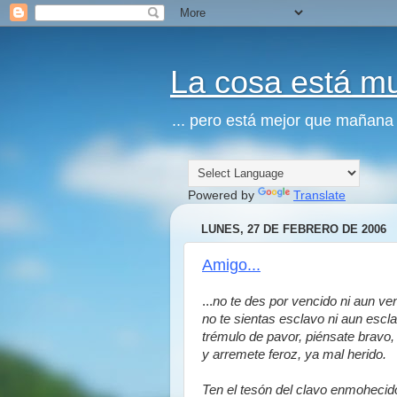
La cosa está m
... pero está mejor que mañana
Powered by
Translate
LUNES, 27 DE FEBRERO DE 2006
Amigo...
...
no te des por vencido ni aun ve
no te sientas esclavo ni aun escl
trémulo de pavor, piénsate bravo,
y arremete feroz, ya mal herido.
Ten el tesón del clavo enmohecid