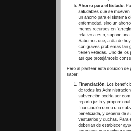
Ahorro para el Estado.
Por
saludables que se mueven d
un ahorro para el sistema de
enfermedad, sino un ahorro 
menos recursos en "arreglar
relativo a esto, supone una
Sabemos que, a día de hoy,
con graves problemas tan g
tienen vetadas. Uno de los 
así que protejámoslo conse
Pero al plantear esta solución se 
saber:
Financiación.
Los benefici
de todas las Administraciones
subvención podría ser compa
reparto justa y proporciona
financiación como una subv
beneficiada, y debería de su
vestuarios y duchas. Para e
deberían de establecer ayuda