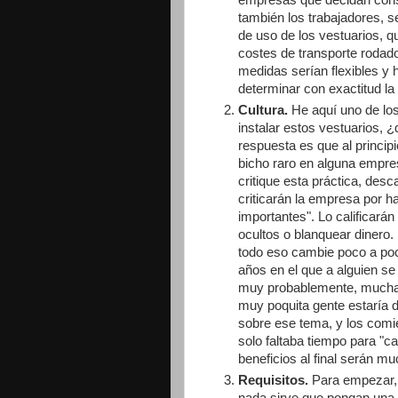
empresas que decidan const
también los trabajadores, 
de uso de los vestuarios, 
costes de transporte rodad
medidas serían flexibles y 
determinar con exactitud la
Cultura.
He aquí uno de l
instalar estos vestuarios, 
respuesta es que al principi
bicho raro en alguna empr
critique esta práctica, des
criticarán la empresa por h
importantes". Lo calificará
ocultos o blanquear dinero.
todo eso cambie poco a p
años en el que a alguien se
muy probablemente, mucha ge
muy poquita gente estaría 
sobre ese tema, y los comie
solo faltaba tiempo para "c
beneficios al final serán 
Requisitos.
Para empezar, 
nada sirve que pongan una 