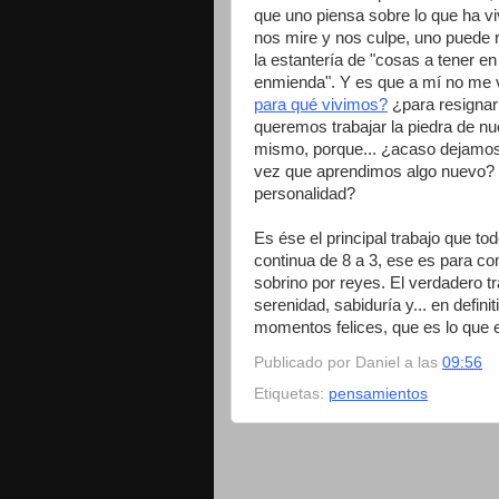
que uno piensa sobre lo que ha vi
nos mire y nos culpe, uno puede r
la estantería de "cosas a tener en
enmienda". Y es que a mí no me 
para qué vivimos?
¿para resigna
queremos trabajar la piedra de nu
mismo, porque... ¿acaso dejamo
vez que aprendimos algo nuevo?
personalidad?
Es ése el principal trabajo que tod
continua de 8 a 3, ese es para com
sobrino por reyes. El verdadero t
serenidad, sabiduría y... en defin
momentos felices, que es lo que e
Publicado por
Daniel
a las
09:56
Etiquetas:
pensamientos