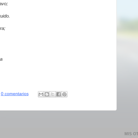
avo;
uido.
ra;
ra
0 comentarios
MIS O