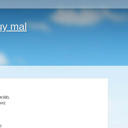
uy mal
ncido,
avo;
o