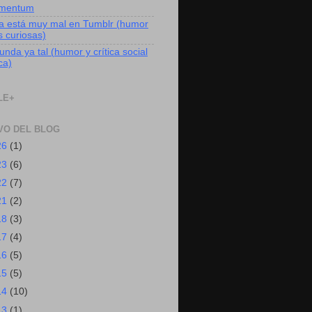
mentum
a está muy mal en Tumblr (humor
s curiosas)
nda ya tal (humor y crítica social
ica)
LE+
VO DEL BLOG
26
(1)
23
(6)
22
(7)
21
(2)
18
(3)
17
(4)
16
(5)
15
(5)
14
(10)
13
(1)