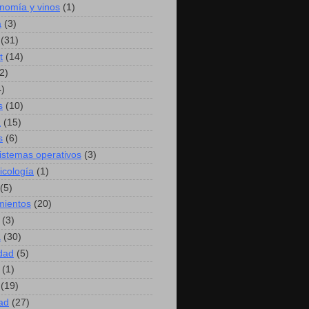
nomía y vinos
(1)
a
(3)
(31)
t
(14)
2)
4)
s
(10)
a
(15)
s
(6)
sistemas operativos
(3)
icología
(1)
(5)
mientos
(20)
(3)
a
(30)
idad
(5)
(1)
(19)
ad
(27)