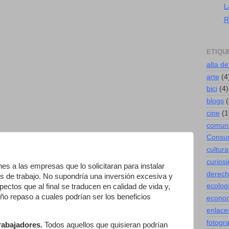
L
R
ETIQU
alta de
arte
(4
bici
(4)
blogs
(
cine
(1
comuni
Consu
cultura
curios
s a las empresas que lo solicitaran para instalar
derec
s de trabajo. No supondría una inversión excesiva y
ecolog
ectos que al final se traducen en calidad de vida y,
o repaso a cuales podrían ser los beneficios
econo
enlace
fotogra
trabajadores.
Todos aquellos que quisieran podrían