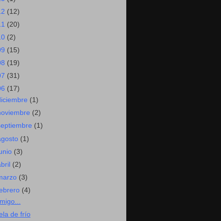
12
(12)
11
(20)
10
(2)
09
(15)
08
(19)
07
(31)
06
(17)
diciembre
(1)
noviembre
(2)
septiembre
(1)
agosto
(1)
junio
(3)
abril
(2)
marzo
(3)
febrero
(4)
migo...
ela de frío