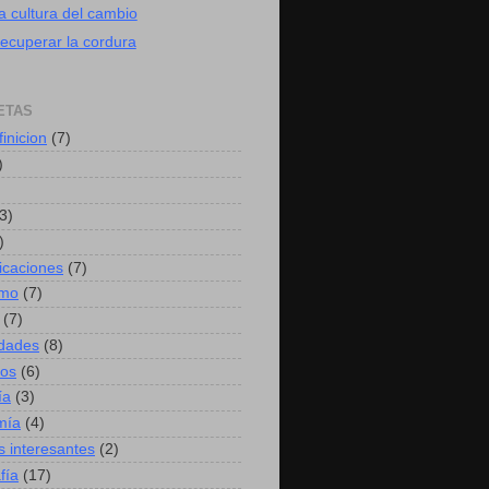
a cultura del cambio
ecuperar la cordura
ETAS
finicion
(7)
)
3)
)
caciones
(7)
mo
(7)
(7)
idades
(8)
hos
(6)
ía
(3)
mía
(4)
s interesantes
(2)
fía
(17)