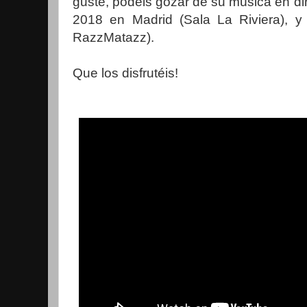
guste, podéis gozar de su música en di
2018 en Madrid (Sala La Riviera), y
RazzMatazz).
Que los disfrutéis!