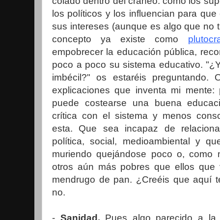
colado dentro del cráneo: como los sup
los políticos y los influencian para qu
sus intereses (aunque es algo que no 
concepto ya existe como
plutocr
empobrecer la educación pública, rec
poco a poco su sistema educativo. "¿Y
imbécil?" os estaréis preguntando. O
explicaciones que inventa mi mente:
puede costearse una buena educa
crítica con el sistema y menos cons
esta. Que sea incapaz de relaciona
política, social, medioambiental y q
muriendo quejándose poco o, como 
otros aún más pobres que ellos que v
mendrugo de pan. ¿Creéis que aquí te
no.
-
Sanidad.
Pues algo parecido a la 