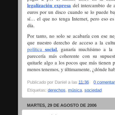
legalización
expresa
del intercambio de a
euros por un disco cuando se lo puede baj
sí… el que no tenga Internet, pero eso es 
día.
Por tanto, no solo se acabaría con ese neg
que nuestro derecho de acceso a la cult
social
política
,
ganaría muchísimo a la 
parecería más coherente con su supuesta
quitarle algo a los pocos que más tienen 
menos tenemos, y últimamente, ¿dónde habé
Publicado por
Daniel
a las
11:36
0 comentar
Etiquetas:
derechos
,
música
,
sociedad
MARTES, 29 DE AGOSTO DE 2006