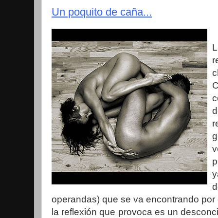
Un poquito de caña...
r
c
C
c
d
r
g
v
p
y
operandas) que se va encontrando por e
la reflexión que provoca es un desconcie