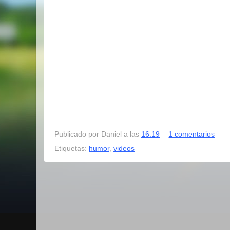
Publicado por
Daniel
a las
16:19
1 comentarios
Etiquetas:
humor
,
videos