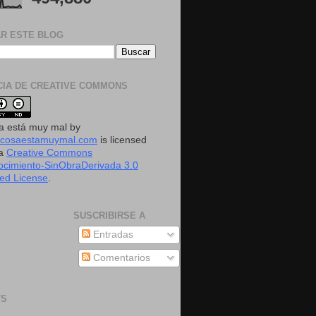
R ESTE BLOG
CIA DE CREATIVE COMMONS
a está muy mal
by
acosaestamuymal.com
is licensed
 a
Creative Commons
cimiento-SinObraDerivada 3.0
ed License
.
SUSCRIBIRSE A
Entradas
Comentarios
TS