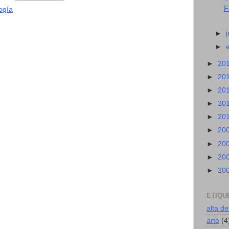
F
ogía
►
►
►
20
►
20
►
20
►
20
►
20
►
20
►
20
►
20
►
20
ETIQU
alta de
arte
(4