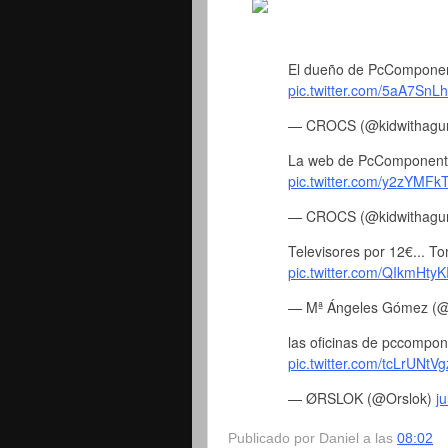
El dueño de PcComponen
pic.twitter.com/5aA7SnL
— CROCS (@kidwithagu
La web de PcComponent
pic.twitter.com/y2zYMFk
— CROCS (@kidwithagu
Televisores por 12€... T
pic.twitter.com/QIkmHty
— Mª Ángeles Gómez (
las oficinas de pccompo
pic.twitter.com/tcLrUNtVg
— ØRSLOK (@Orslok)
j
Publicado por
Daniel
a las
08:02