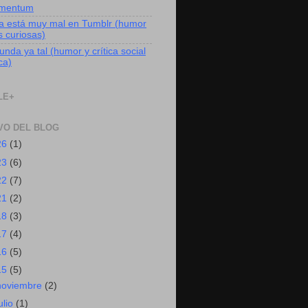
mentum
a está muy mal en Tumblr (humor
s curiosas)
nda ya tal (humor y crítica social
ica)
LE+
VO DEL BLOG
26
(1)
23
(6)
22
(7)
21
(2)
18
(3)
17
(4)
16
(5)
15
(5)
noviembre
(2)
ulio
(1)