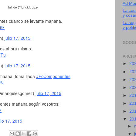
Ad Mo
@ErickGuize
Tuit de
La cos
y cosa
tes cuando se levante mañana.
La segu
h5k
y polít
n)
julio 17, 2015
GOOG
es ahora mismo.
TF3
ARCHI
►
20
n)
julio 17, 2015
►
20
omaaaa, toma liada
#PcComponentes
►
20
KRJ
►
20
@mangelesgomez)
julio 17, 2015
►
20
nentes mañana según vosotros:
►
20
z
►
20
▼
20
ulio 17, 2015
►
▼
j