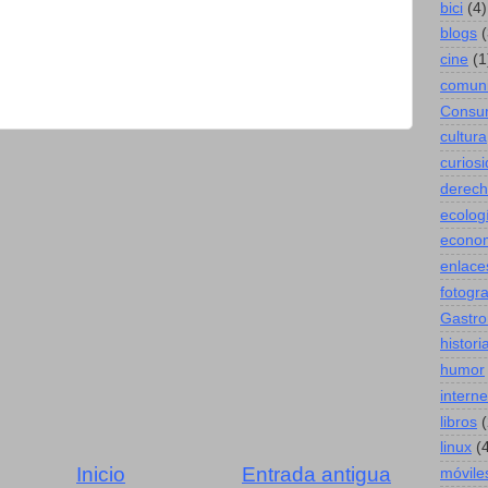
bici
(4)
blogs
(
cine
(1
comuni
Consu
cultura
curios
derec
ecolog
econo
enlace
fotogra
Gastro
histori
humor
interne
libros
(
linux
(
Inicio
Entrada antigua
móvile