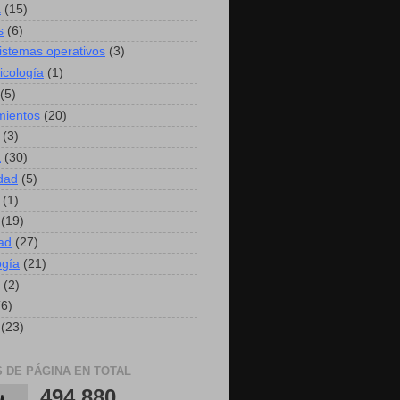
a
(15)
s
(6)
sistemas operativos
(3)
icología
(1)
(5)
mientos
(20)
(3)
a
(30)
idad
(5)
(1)
(19)
ad
(27)
ogía
(21)
(2)
(6)
(23)
S DE PÁGINA EN TOTAL
494,880