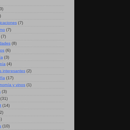
3)
)
caciones
(7)
mo
(7)
(7)
idades
(8)
hos
(6)
ía
(3)
mía
(4)
s interesantes
(2)
fía
(17)
nomía y vinos
(1)
a
(3)
(31)
t
(14)
2)
4)
s
(10)