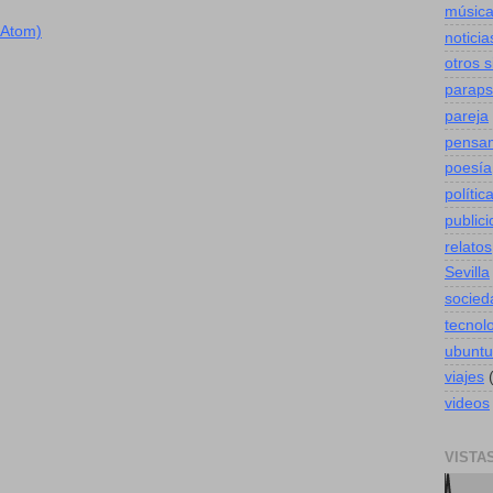
músic
(Atom)
noticia
otros 
paraps
pareja
pensa
poesía
polític
public
relatos
Sevilla
socied
tecnol
ubuntu
viajes
videos
VISTA