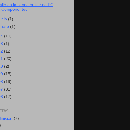
allo en la tienda online de PC
Componentes
junio
(1)
enero
(1)
14
(10)
13
(1)
12
(12)
11
(20)
10
(2)
09
(15)
08
(19)
07
(31)
06
(17)
ETAS
finicion
(7)
)