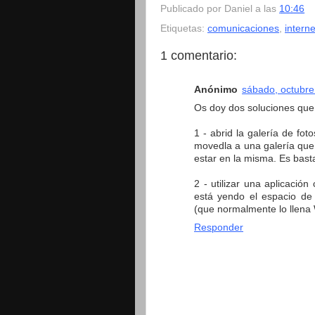
Publicado por
Daniel
a las
10:46
Etiquetas:
comunicaciones
,
interne
1 comentario:
Anónimo
sábado, octubre
Os doy dos soluciones que 
1 - abrid la galería de f
movedla a una galería que 
estar en la misma. Es basta
2 - utilizar una aplicaci
está yendo el espacio de 
(que normalmente lo llena 
Responder