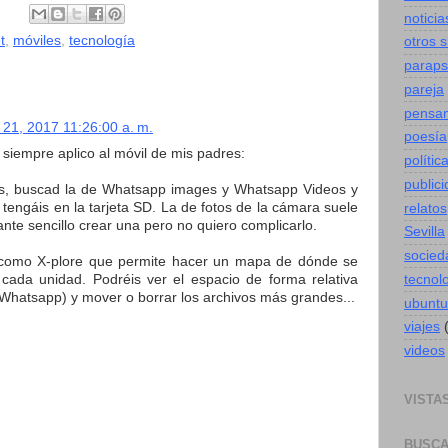
noticia
t
,
móviles
,
tecnología
otros 
paraps
pareja
pensa
 21, 2017 11:26:00 a. m.
poesía
siempre aplico al móvil de mis padres:
polític
public
otos, buscad la de Whatsapp images y Whatsapp Videos y
tengáis en la tarjeta SD. La de fotos de la cámara suele
relatos
nte sencillo crear una pero no quiero complicarlo.
Sevilla
socied
ón como X-plore que permite hacer un mapa de dónde se
tecnol
cada unidad. Podréis ver el espacio de forma relativa
Whatsapp) y mover o borrar los archivos más grandes...
ubuntu
viajes
videos
VISTA
BUSCA