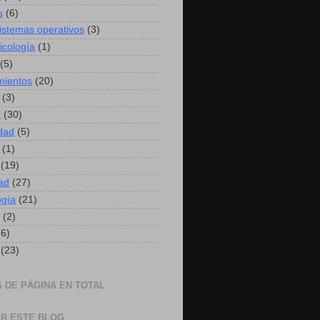
s
(6)
sistemas operativos
(3)
icología
(1)
(5)
mientos
(20)
(3)
a
(30)
idad
(5)
(1)
(19)
ad
(27)
ogía
(21)
(2)
(6)
(23)
S DE PÁGINA EN TOTAL
R ESTE BLOG