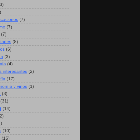
3)
)
caciones
(7)
mo
(7)
(7)
idades
(8)
hos
(6)
ía
(3)
mía
(4)
s interesantes
(2)
fía
(17)
nomía y vinos
(1)
a
(3)
(31)
t
(14)
2)
4)
s
(10)
a
(15)