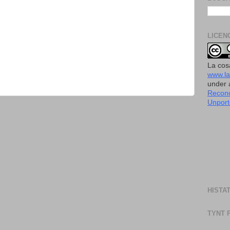
LICEN
La cos
www.l
under
Recono
Unport
HISTA
TYNT 