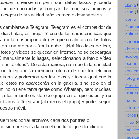
ueden crearse un perfil con datos falsos y usarlo
blogs
(
 tipo de chorradas y compartirlas con sus amigos y
cine
(1
es riesgos de privacidad prácticamente desaparecen.
comuni
Consu
es cambiarse a Telegram. Telegram es el competidor de
ias tintas, es mejor. Y una de las características que
cultura
a mí la más importante) es que no almacena las fotos
curios
o en una memoria "en la nube". ¡No! No dejes de leer,
derec
 fotos y vídeos se quedan en Internet, no se descargan
ecolog
ú manualmente lo hagas, seleccionando la foto o vídeo
econo
n mi teléfono". De esta manera, no importa la cantidad
r Telegram, la memoria interna de nuestro teléfono
enlace
 misma y podremos ver las fotos y vídeos igual que lo
fotogra
 estos no aparecerán en la galería, sino solo en el
Gastro
ram no lo tiene tanta gente como Whatsap, pero muchas
histori
 a los miembros de ese grupo en el que estás y no
humor
ambiaros a Telegram (al menos el grupo) y poder seguir
interne
uestro móvil.
libros
(
siempre: borrar archivos cada dos por tres o
linux
(
o siempre es cada uno el que tiene que decidir qué
móvile
músic