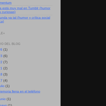
mentum
a está muy mal en Tumblr (humor
s curiosas)
nda ya tal (humor y crítica social
ica)
LE+
VO DEL BLOG
26
(1)
23
(6)
22
(7)
21
(2)
18
(3)
17
(4)
ulio
(1)
emoria llena en el teléfono
junio
(1)
mayo
(1)