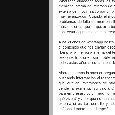
Whatsapp almacena todas las fo
memoria interna del teléfono (l
externa del móvil, salvo por un 
muy avanzados. Cuando el móvil
problemas de falta de memoria (
más opciones que empezar a borr
conservar aquellos que te interes
A los dueños de whatsapp no les 
el contenido que nos envían dire
liberar a la memoria interna del
teléfonos funcionen sin proble
todos estos años si es tan sencill
Ahora juntemos la anterior pregu
buscando información al respect
que vive de inversiones de ot
vende (al aumentar su valor). O
para empresas. Lo primero no me 
qué viven? y ¿por qué no han habi
externa si es tan sencillo y ad
teléfono durante más tiempo?