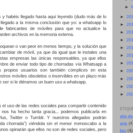
►
s y habéis llegado hasta aquí leyendo (dudo más de lo
►
20
llegado a la misma conclusión que yo: a whatsapp lo
►
20
e fabricantes de móviles para que no actualice la
►
20
uarden archivos en la memoria externa.
►
20
loquean o van peor en menos tiempo, y la solución que
►
20
cambiar de móvil, ya que da igual que le instales una
►
20
stas empresas las únicas responsables, ya que ellos
►
20
bre de enviar todo tipo de chorradas vía Whatsapp a
os propios usuarios son también cómplices en esta
►
20
stros móviles obsoletos o inservibles en un plazo más
►
20
e ser si le diéramos un buen uso a whatsapp.
►
20
►
20
 el uso de las redes sociales para compartir contenido
ETIQU
 nos ha hecho tanta gracia... podemos publicarla en
alta de
us, Twitter o Tumblr. Y nuestros allegados podrán
arte
(4
uda chorrada") viéndola sin el menor menoscabo a la
unos opinarán que ellos no son de redes sociales, pero
bici
(4)