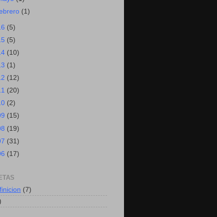
febrero
(1)
16
(5)
15
(5)
14
(10)
13
(1)
12
(12)
11
(20)
10
(2)
09
(15)
08
(19)
07
(31)
06
(17)
ETAS
finicion
(7)
)