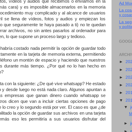
tos, vídeos y audios que recibimos o enviamos en la
Ad Mo
a más cara) y es imposible almacenarlos en la memoria
La cos
procedimiento muy complicado y al alcance de usuarios
y cosa
 se llena de vídeos, fotos y audios y empiezan los
La segu
lo que seguramente te haya pasado a ti) no te quedan
y polít
ar archivos, no sin antes pasarlos al ordenador para
en, lo que supone un proceso largo y tedioso.
GOOG
habría costado nada permitir la opción de guardar todo
ctamente en la tarjeta de memoria externa, permitiendo
ARCHI
 teléfono un montón de espacio y haciendo que nuestros
►
20
mas durante más tiempo. ¿Por qué no lo han hecho en
►
20
o?
►
20
nta con la siguiente: ¿De qué vive whatsapp? He estado
►
20
o y desde luego no está nada claro. Algunos apuntan a
►
20
ras empresas que ganan dinero cuando whatsapp se
▼
20
tros dicen que van a incluir ciertas opciones de pago
▼
j
lo creo y lo segundo está por ver. El caso es que ¿de
litado la opción de guardar sus archivos en una tarjeta
M
emás eso les permitiría a sus usuarios disfrutar del
►
►