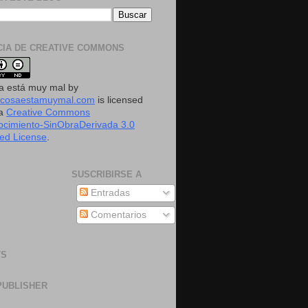
CIA DE CREATIVE COMMONS
a está muy mal
by
acosaestamuymal.com
is licensed
 a
Creative Commons
cimiento-SinObraDerivada 3.0
ed License
.
SUSCRIBIRSE A
Entradas
Comentarios
TS
PUBLISHER