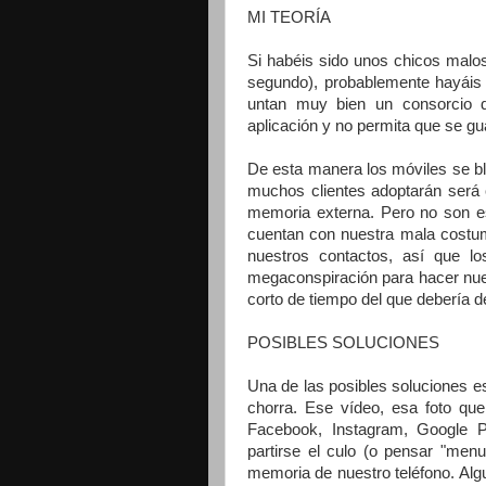
MI TEORÍA
Si habéis sido unos chicos malo
segundo), probablemente hayáis 
untan muy bien un consorcio d
aplicación y no permita que se g
De esta manera los móviles se b
muchos clientes adoptarán será 
memoria externa. Pero no son e
cuentan con nuestra mala costum
nuestros contactos, así que l
megaconspiración para hacer nue
corto de tiempo del que debería d
POSIBLES SOLUCIONES
Una de las posibles soluciones es
chorra. Ese vídeo, esa foto que
Facebook, Instagram, Google Pl
partirse el culo (o pensar "men
memoria de nuestro teléfono. Alg